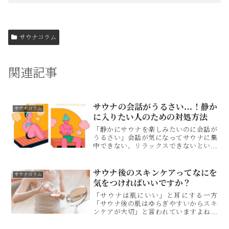
サウナコラム
関連記事
サウナの会話がうるさい…！静か
サウナコラム
に入りたい人のための対処方法
「静かにサウナを楽しみたいのに会話が
うるさい」会話が気になってサウナに集
中できない、リラックスできないという
方は多いかもしれません。そこで、静か
にサウナに集中するための対処方法を考
えてみました。そもそもサウナ室での会
サウナ後のスキンケアってなにを
サウナコラム
話はマナー違反なのか、注意してもいい
気をつければいいですか？
かなども解説します。
「サウナは肌にいい」と耳にする一方
「サウナ後の肌はゆらぎやすいからスキ
ンケアが大切」と言われていますよね。
でも、具体的にどんなスキンケアが必要
なのか、あまりよくわからない……。な