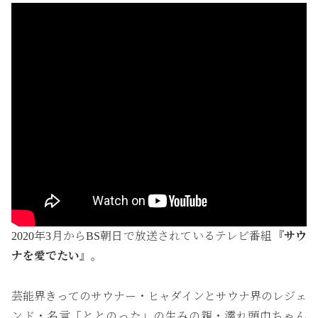
2020年3月からBS朝日で放送されているテレビ番組
『サウ
ナを愛でたい』
。
芸能界きってのサウナー・ヒャダインとサウナ界のレジェ
ンド・名言「ととのった」の生みの親・濡れ頭巾ちゃん