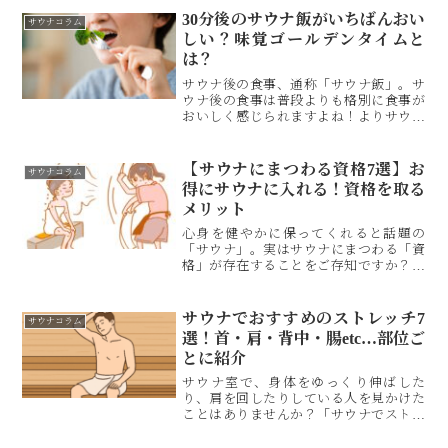
んてことありませんか？そこで、サウナ
30分後のサウナ飯がいちばんおい
サウナコラム
後の保湿の仕方やタイミング、注意事項
しい？味覚ゴールデンタイムと
を調べてみました！筆者が実際に行って
は？
いるスキンケアルーティンと合わせてご
紹介します。
サウナ後の食事、通称「サウナ飯」。サ
ウナ後の食事は普段よりも格別に食事が
おいしく感じられますよね！よりサウナ
飯をおいしく感じられる「ゴールデンタ
イム」の存在をご存知でしょうか？実
は、サウナ終わりの30分後がもっともサ
【サウナにまつわる資格7選】お
サウナコラム
ウナ飯をおいしく食べられることがわか
得にサウナに入れる！資格を取る
っています！この記事ではそんな「味覚
メリット
ゴールデンタイム」について調べていき
ます！
心身を健やかに保ってくれると話題の
「サウナ」。実はサウナにまつわる「資
格」が存在することをご存知ですか？サ
ウナにまつわる資格を取得すると、知識
が増えてよりサウナを楽しめるようにな
ったり、お得にサウナに入れたり、サウ
サウナでおすすめのストレッチ7
サウナコラム
ナを仕事にできたり……。サウナ好きに
選！首・肩・背中・腸etc…部位ご
とってかなりメリットが大きいんです。
とに紹介
そこで今回は、サウナにまつわる資格を
まとめて紹介。実際に資格を所有する筆
サウナ室で、身体をゆっくり伸ばした
者が感じたメリットもあわせてお伝えす
り、肩を回したりしている人を見かけた
るので、資格を取得するか迷っている方
ことはありませんか？「サウナでストレ
はぜひ読んでみてください。
ッチって効果あるの？」「真似してみた
いけど、やり方がよくわからない…」そ