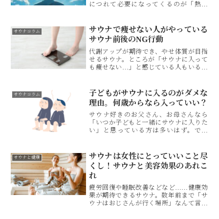
質」にフォーカスを当てながら、水風呂
につれて必要になってくるのが「熱中
の効果についてまとめていきます！
症」対策ですよね。2025年、熱中症で救
急搬送された人数は過去最大を記録
（※1）し、年々、熱中症の危険性が高ま
サウナで痩せない人がやっている
サウナコラム
っています。今年は早めに熱中症対策を
サウナ前後のNG行動
しておきたい。そんな風に考えている方
におすすめしたいのが、サウナです。運
代謝アップが期待でき、やせ体質が目指
動習慣がない方でも、入浴時間をサウナ
せるサウナ。ところが「サウナに入って
に変えることで、暑さに適応できる身体
も痩せない…」と感じている人もいるよ
が目指せます。この記事では、熱中症と
うです。もしかすると、サウナ前後の行
サウナの関係性や初心者でもおすすめの
動がサウナの効果を半減させているのか
入り方についてご紹介します。
もしれません。そこで、今回は、サウナ
子どもがサウナに入るのがダメな
サウナコラム
ダイエットの効果を下げてしまうNG行動
理由。何歳からなら入っていい？
をまとめました。
サウナ好きのお父さん、お母さんなら
「いつか子どもと一緒にサウナに入りた
い」と思っている方は多いはず。です
が、ほとんどの施設に「子どもの利用禁
止」と書かれた注意書きが貼られてあり
ます。たしかに小さな子どもにとってサ
サウナは女性にとっていいこと尽
サウナと健康
ウナは刺激が強そうですが、なぜ子ども
くし！サウナと美容効果のあれこ
はサウナに入ってはいけないのでしょう
れ
か。また、何歳からであれば安全に楽し
めるのでしょうか。はじめてサウナに入
疲労回復や睡眠改善などなど……健康効
るときに気をつけたいことも一緒に解説
果が期待できるサウナ。数年前まで「サ
します。
ウナはおじさんが行く場所」なんて言わ
れてこともありましたが、サウナは女性
にこそいいこと尽くし！今回のテーマは