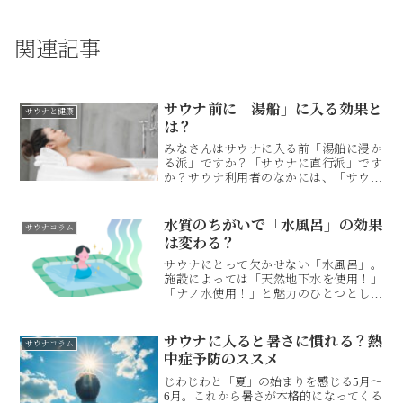
関連記事
サウナ前に「湯船」に入る効果と
サウナと健康
は？
みなさんはサウナに入る前「湯船に浸か
る派」ですか？「サウナに直行派」です
か？サウナ利用者のなかには、「サウナ
に入れば身体が温まるのに、サウナ前に
湯船に入る意味がわからない」という意
見もあるそうです。確かにその意見も一
水質のちがいで「水風呂」の効果
サウナコラム
理ありそう。ですが、サウナ前に湯船に
は変わる？
入ることはサウナを楽しむうえでとても
重要です。ということで今回は、サウナ
サウナにとって欠かせない「水風呂」。
前の湯船にどんな効果があるのか、また
施設によっては「天然地下水を使用！」
湯船の種類についても深掘りしたいと思
「ナノ水使用！」と魅力のひとつとして
います。
水風呂の水質をアピールしているところ
も多いですよね。そもそも「水質」によ
って水風呂の入り心地がどのくらい変化
サウナに入ると暑さに慣れる？熱
サウナコラム
するのか、「水道水」と「地下水」だと
中症予防のススメ
どのくらい入り心地に変化があるのか、
気になる方は多いのではないでしょう
じわじわと「夏」の始まりを感じる5月〜
か。そこでこの記事では、水風呂の「水
6月。これから暑さが本格的になってくる