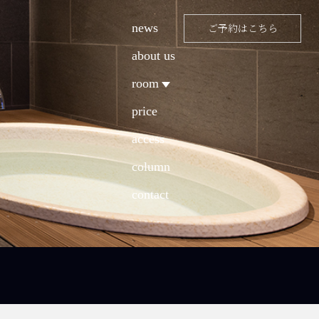
news
ご予約はこちら
about us
room
price
access
column
contact