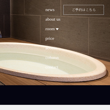
news
ご予約はこちら
about us
room
price
access
column
contact